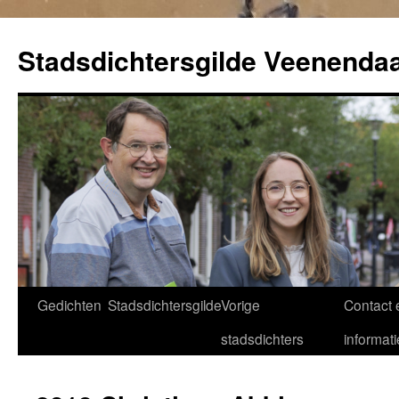
Ga
naar
Stadsdichtersgilde Veenendaa
de
inhoud
Gedichten
Stadsdichtersgilde
Vorige
Contact 
stadsdichters
informati