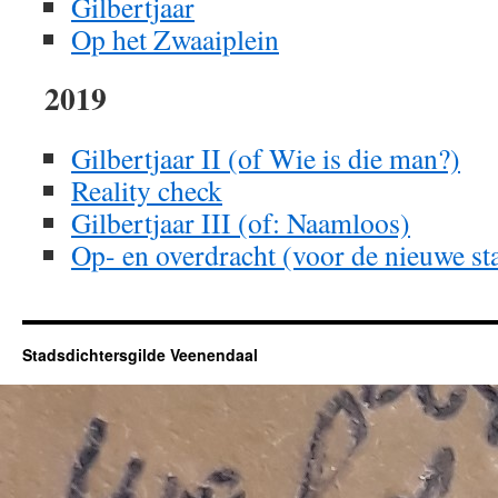
Gilbertjaar
Op het Zwaaiplein
2019
Gilbertjaar II (of Wie is die man?)
Reality check
Gilbertjaar III (of: Naamloos)
Op- en overdracht (voor de nieuwe st
Stadsdichtersgilde Veenendaal