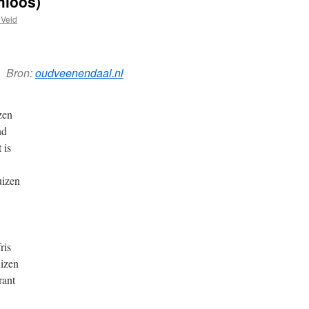
amloos)
 Veld
Bron:
oudveenendaal.nl
zen
nd
 is
uizen
ris
izen
rant