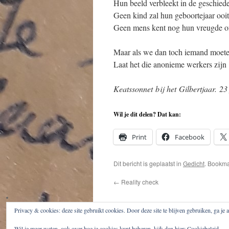
Hun beeld verbleekt in de geschied
Geen kind zal hun geboortejaar ooit
Geen mens kent nog hun vreugde of
Maar als we dan toch iemand moete
Laat het die anonieme werkers zijn
Keatssonnet bij het Gilbertjaar. 23
Wil je dit delen? Dat kan:
Print
Facebook
Dit bericht is geplaatst in
Gedicht
. Bookm
←
Reality check
Privacy & cookies: deze site gebruikt cookies. Door deze site te blijven gebruiken, ga je
Stadsdichtersgilde Veenendaal
Wil je meer weten, ook over hoe je cookies kunt beheren, kijk dan hier:
Cookiebeleid