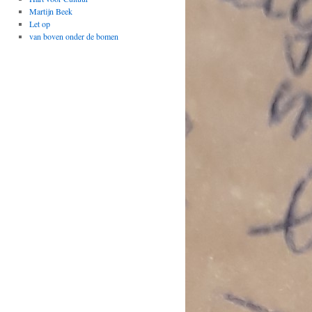
Martijn Beek
Let op
van boven onder de bomen