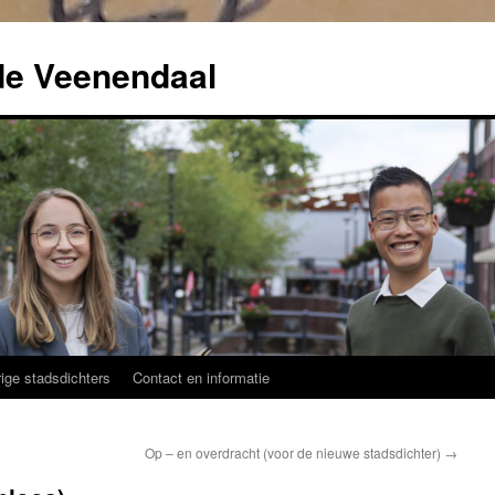
de Veenendaal
ige stadsdichters
Contact en informatie
Op – en overdracht (voor de nieuwe stadsdichter)
→