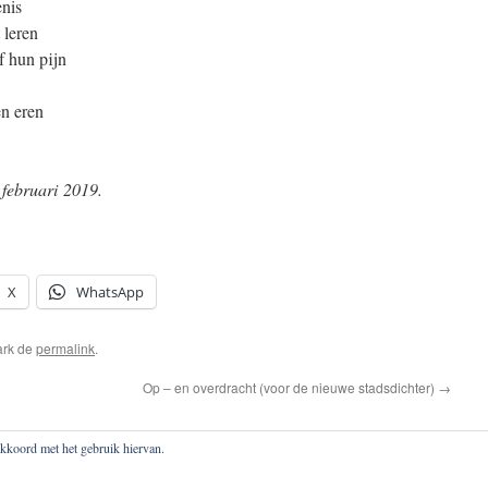
enis
 leren
 hun pijn
n eren
 februari 2019.
X
WhatsApp
ark de
permalink
.
Op – en overdracht (voor de nieuwe stadsdichter)
→
 akkoord met het gebruik hiervan.