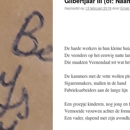
Gilbertjaar III (of: Na
Geplaatst op
13 februari 2019
door
Emiel
De harde werkers in hun kleine hui
De veenders op het eeuwig natte la
Die maakten Veenendaal tot wat het
De kammers met de vette wollen pl
Sigarenmakers, mallen in de hand
Fabrieksarbeiders aan de lange lijn
Een groepje kinderen, nog jong en f
Vermoeide vrouwen achter de fornu
Een vader, slapend met zijn avondk