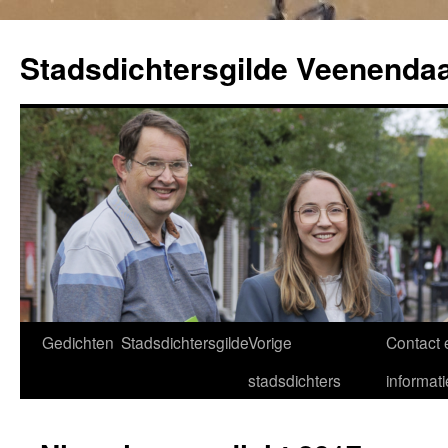
Ga
naar
Stadsdichtersgilde Veenendaa
de
inhoud
Gedichten
Stadsdichtersgilde
Vorige
Contact 
stadsdichters
informati