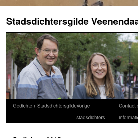
Ga
naar
Stadsdichtersgilde Veenendaa
de
inhoud
Gedichten
Stadsdichtersgilde
Vorige
Contact 
stadsdichters
informati