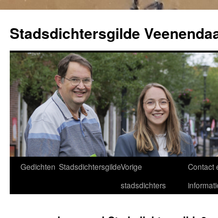
Ga
naar
Stadsdichtersgilde Veenendaa
de
inhoud
Gedichten
Stadsdichtersgilde
Vorige
Contact 
stadsdichters
informati