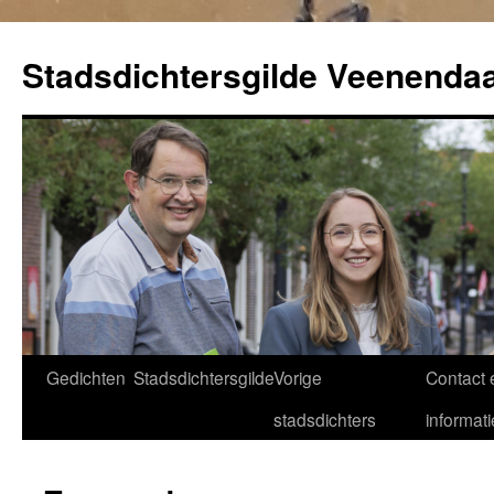
Ga
naar
Stadsdichtersgilde Veenendaa
de
inhoud
Gedichten
Stadsdichtersgilde
Vorige
Contact 
stadsdichters
informati