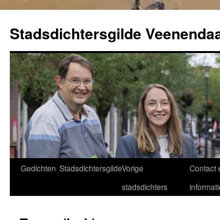
Ga
naar
Stadsdichtersgilde Veenendaa
de
inhoud
Gedichten
Stadsdichtersgilde
Vorige
Contact 
stadsdichters
informati