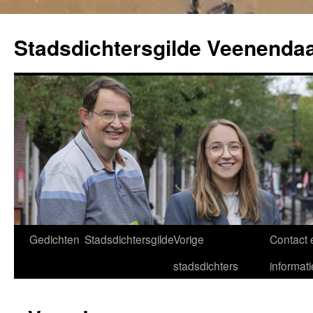
Ga
naar
Stadsdichtersgilde Veenendaa
de
inhoud
Gedichten
Stadsdichtersgilde
Vorige
Contact 
stadsdichters
informati