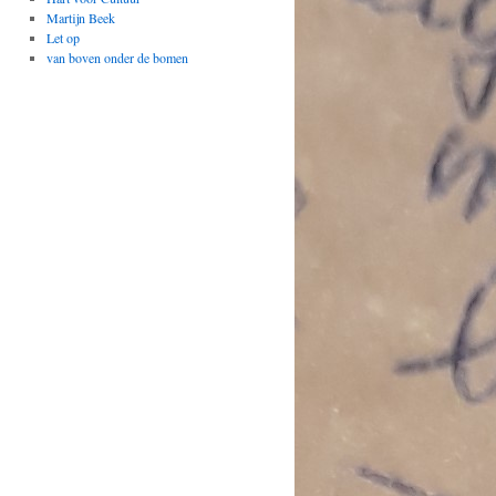
Martijn Beek
Let op
van boven onder de bomen