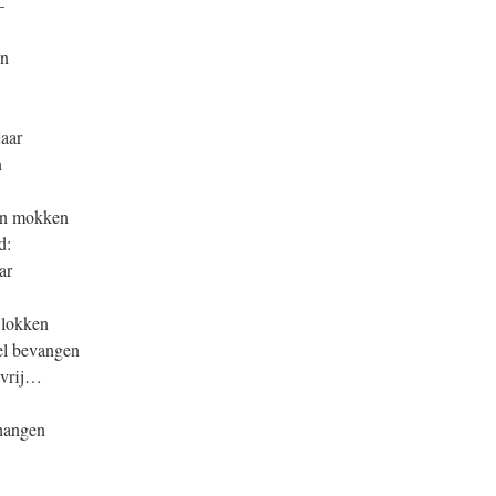
–
en
jaar
n
ten mokken
d:
ar
 lokken
el bevangen
 vrij…
 hangen