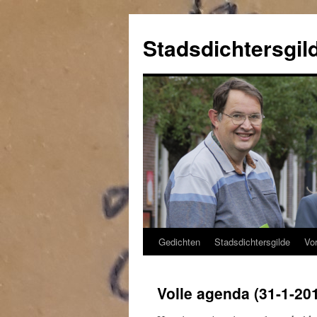
Ga
naar
Stadsdichtersgil
de
inhoud
Gedichten
Stadsdichtersgilde
Vor
Volle agenda (31-1-20