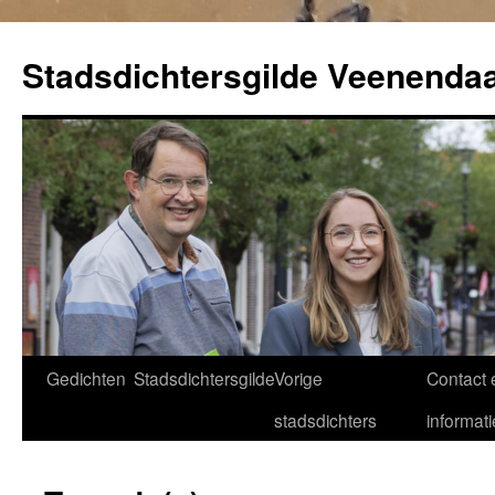
Ga
naar
Stadsdichtersgilde Veenendaa
de
inhoud
Gedichten
Stadsdichtersgilde
Vorige
Contact 
stadsdichters
informati