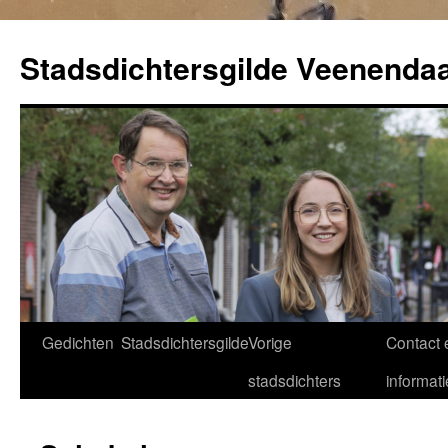
Ga
naar
Stadsdichtersgilde Veenendaa
de
inhoud
Gedichten
Stadsdichtersgilde
Vorige
Contact 
stadsdichters
informati