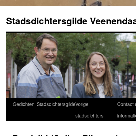
Ga
naar
Stadsdichtersgilde Veenendaa
de
inhoud
Gedichten
Stadsdichtersgilde
Vorige
Contact 
stadsdichters
informati