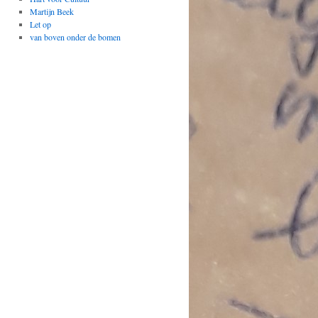
Martijn Beek
Let op
van boven onder de bomen