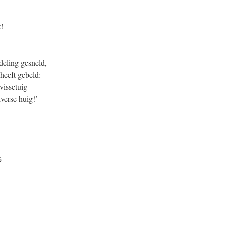
k!
deling gesneld,
heeft gebeld:
 vissetuig
verse huig!’
6