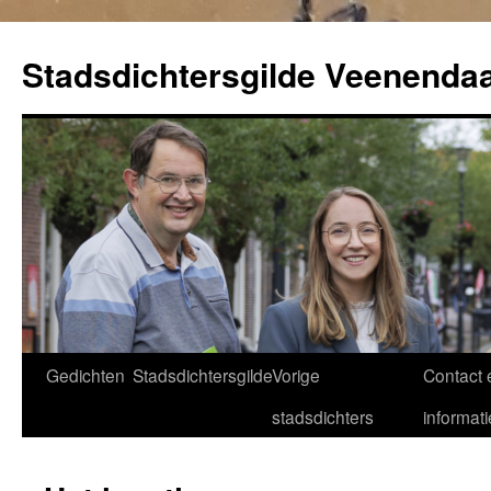
Ga
naar
Stadsdichtersgilde Veenendaa
de
inhoud
Gedichten
Stadsdichtersgilde
Vorige
Contact 
stadsdichters
informati