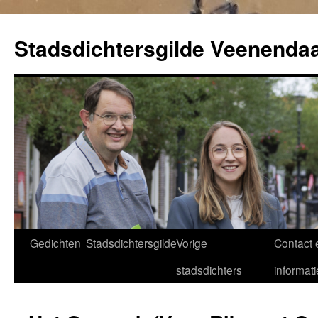
Ga
naar
Stadsdichtersgilde Veenendaa
de
inhoud
Gedichten
Stadsdichtersgilde
Vorige
Contact 
stadsdichters
informati