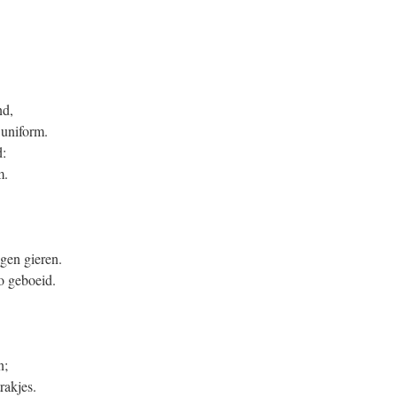
nd,
 uniform.
d:
m.
ngen gieren.
zo geboeid.
n;
rakjes.