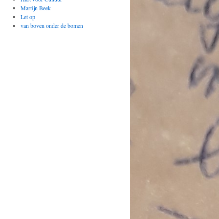
Martijn Beek
Let op
van boven onder de bomen