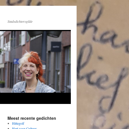
Stadsdichtersgilde
Meest recente gedichten
Hittegolf
Hart voor Cultuur