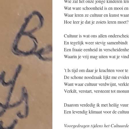
Wie zal het onze jonge kinderen ler
Wat ware schoonheid is en mooi en
Waar leren ze cultuur en kunst waa
Hoe leer je dat je zoiets leren moet?
Cultuur is wat ons allen onderschei
En tegelijk weer stevig samenbindt
Een fraaie eenheid in verscheidenhe
Waarin je vrij mag uiten wat je vind
’t Is tijd om daar je krachten voor t
De schone noodzaak lijkt me evide
Want waar cultuur verdwijnt, verkl
Verkilt, verstart, versteent tot monu
Daarom verdedig ik met heilig vuur
Een levendig klimaat voor de cultuu
Voorgedragen tijdens het Cultuurd