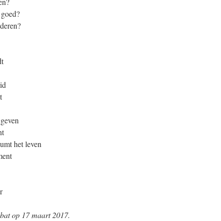
en?
 goed?
rderen?
dt
id
t
e geven
nt
eumt het leven
ment
r
ebat op 17 maart 2017.