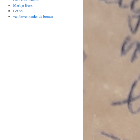
Martijn Beek
Let op
van boven onder de bomen